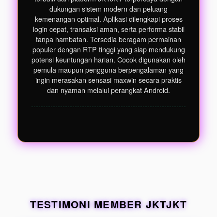
dukungan sistem modern dan peluang
kemenangan optimal. Aplikasi dilengkapi proses
login cepat, transaksi aman, serta performa stabil
tanpa hambatan. Tersedia beragam permainan
populer dengan RTP tinggi yang siap mendukung
potensi keuntungan harian. Cocok digunakan oleh
pemula maupun pengguna berpengalaman yang
ingin merasakan sensasi maxwin secara praktis
dan nyaman melalui perangkat Android.
TESTIMONI MEMBER JKTJKT