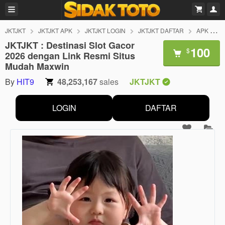
JKTJKT
JKTJKT APK
JKTJKT LOGIN
JKTJKT DAFTAR
APK SLOT
JKTJKT : Destinasi Slot Gacor
100
$
2026 dengan Link Resmi Situs
Mudah Maxwin
By
HIT9
48,253,167
sales
JKTJKT
LOGIN
DAFTAR