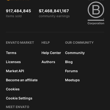
917,484,845
$7,468,841,167
items sold
community earnings
ENVATO MARKET
HELP
OUR COMMUNITY
Terms
Help Center
Community
Licenses
Authors
Blog
Market API
Forums
Become an affiliate
Meetups
Cookies
Cookie Settings
MEET ENVATO